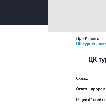
Про Коледж
ЦК туристичног
ЦК ту
Склад
Освітні прорам
Рецензії стейк