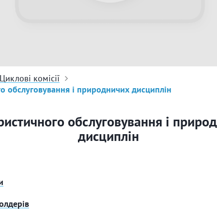
Циклові комісії
о обслуговування і природничих дисциплін
ристичного обслуговування і приро
дисциплін
и
холдерів