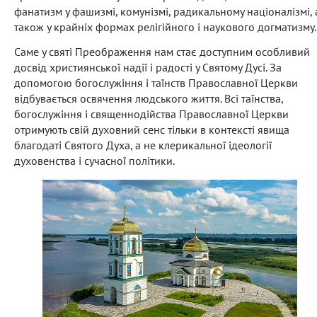
фанатизм у фашизмі, комунізмі, радикальному націоналізмі, 
також у крайніх формах релігійного і наукового догматизму.
Саме у святі Преображення нам стає доступним особливий
досвід християнської надії і радості у Святому Дусі. За
допомогою богослужіння і таїнств Православної Церкви
відбувається освячення людського життя. Всі таїнства,
богослужіння і священнодійства Православної Церкви
отримують свій духовний сенс тільки в контексті явища
благодаті Святого Духа, а не клерикальної ідеології
духовенства і сучасної політики.