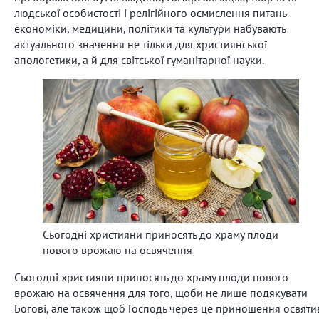
людської особистості і релігійного осмислення питань
економіки, медицини, політики та культури набувають
актуального значення не тільки для християнської
апологетики, а й для світської гуманітарної науки.
Сьогодні християни приносять до храму плоди
нового врожаю на освячення
Сьогодні християни приносять до храму плоди нового
врожаю на освячення для того, щоби не лише подякувати
Богові, але також щоб Господь через це приношення освяти