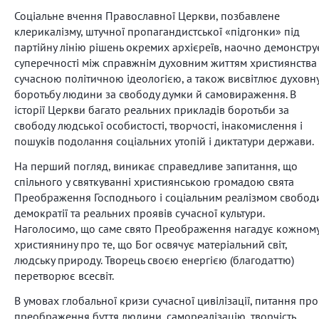
Соціальне вчення Православної Церкви, позбавлене
клерикалізму, штучної пропагандистської «підгонки» під
партійну лінію рішень окремих архієреїв, наочно демонстру
суперечності між справжнім духовним життям християнства 
сучасною політичною ідеологією, а також висвітлює духовн
боротьбу людини за свободу думки й самовираження. В
історії Церкви багато реальних прикладів боротьби за
свободу людської особистості, творчості, інакомислення і
пошуків подолання соціальних утопій і диктатури держави.
На перший погляд, виникає справедливе запитання, що
спільного у святкуванні християнською громадою свята
Преображення Господнього і соціальним реалізмом свобод
демократії та реальних проявів сучасної культури.
Наголосимо, що саме свято Преображення нагадує кожном
християнину про те, що Бог освячує матеріальний світ,
людську природу. Творець своєю енергією (благодаттю)
перетворює всесвіт.
В умовах глобальної кризи сучасної цивілізації, питання про
преображення буття людини, самореалізацію, творчість