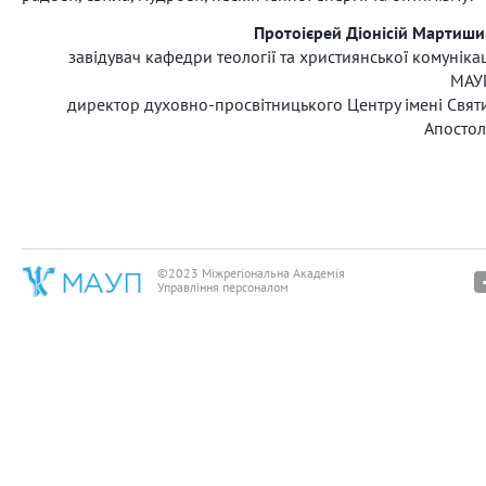
Протоієрей Діонісій Мартиши
завідувач кафедри теології та християнської комунікац
МАУ
директор духовно-просвітницького Центру імені Свят
Апостол
©2023 Міжрегіональна Академія
Управління персоналом