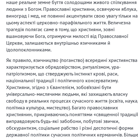
наше реальне земне буття солодощами живого спілкування
людини з Богом. Православні християни, освячуючи яблука,
виноград і мед, не повинні акцентувати свою увагу тільки на
цьому аспекті церковно-парафіяльного життя. Величезна
трагедія полягає саме в тому, що християни, зовні
вшановуючи Бога, отримуючи милості від Православної
Церкви, залишаються внутрішньо язичниками й
ідолопоклонниками.
Як правило, язичництво (поганство) всередині християнства
характеризується обрядовірством, ритуалізмом, ура-
патріотизмом, що стверджують інстинкт крові, раси,
національної традиції і політичного консерватизму.
Християни, згідно з Євангелієм, зобов’язані бути
універсально-мислячими людьми, які захищають власну
свободу в реальних процесах сучасного життя (освіта, наука
політика культура, мистецтво). Багато православних
християнин, прикриваючись поняттями «священної традиції
виправдовують будь-які забобони, побутові звички,
обскурантизм, соціальне рабство і різні деспотичні форми
державної політики сучасних політичних керманичів. Більш