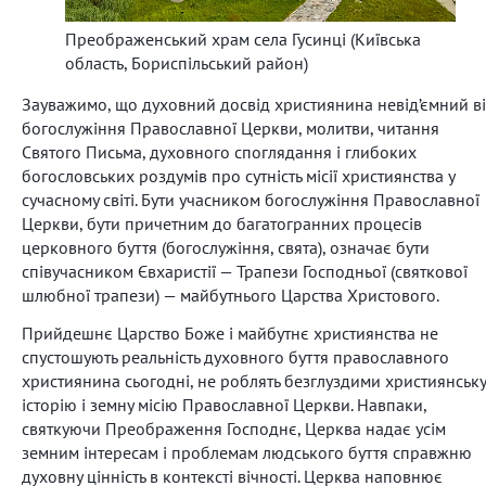
Преображенський храм села Гусинці (Київська
область, Бориспільський район)
Зауважимо, що духовний досвід християнина невід’ємний в
богослужіння Православної Церкви, молитви, читання
Святого Письма, духовного споглядання і глибоких
богословських роздумів про сутність місії християнства у
сучасному світі. Бути учасником богослужіння Православної
Церкви, бути причетним до багатогранних процесів
церковного буття (богослужіння, свята), означає бути
співучасником Євхаристії — Трапези Господньої (святкової
шлюбної трапези) — майбутнього Царства Христового.
Прийдешнє Царство Боже і майбутнє християнства не
спустошують реальність духовного буття православного
християнина сьогодні, не роблять безглуздими християнську
історію і земну місію Православної Церкви. Навпаки,
святкуючи Преображення Господнє, Церква надає усім
земним інтересам і проблемам людського буття справжню
духовну цінність в контексті вічності. Церква наповнює