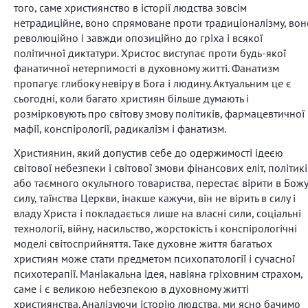
того, саме християнство в історії людства зовсім
нетрадиційне, воно спрямоване проти традиціоналізму, вон
революційно і завжди опозиційно до гріха і всякої
політичної диктатури. Христос виступає проти будь-якої
фанатичної нетерпимості в духовному житті. Фанатизм
пропагує глибоку невіру в Бога і людину. Актуальним це є
сьогодні, коли багато християн більше думають і
розмірковують про світову змову політиків, фармацевтичної
мафії, конспірології, радикалізм і фанатизм.
Християнин, який допустив себе до одержимості ідеєю
світової небезпеки і світової змови фінансових еліт, політикі
або таємного окультного товариства, перестає вірити в Божу
силу, таїнства Церкви, інакше кажучи, він не вірить в силу і
владу Христа і покладається лише на власні сили, соціальні
технології, війну, насильство, жорстокість і конспірологічні
моделі світосприйняття. Таке духовне життя багатьох
християн може стати предметом психопатології і сучасної
психотерапії. Маніакальна ідея, навіяна гріховним страхом,
саме і є великою небезпекою в духовному житті
християнства. Аналізуючи історію людства, ми ясно бачимо