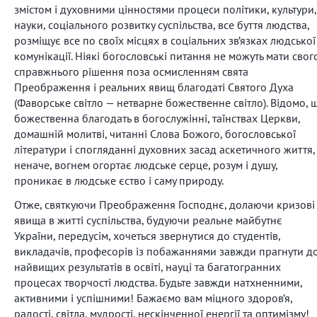
змістом і духовними цінностями процеси політики, культури,
науки, соціального розвитку суспільства, все буття людства,
розміщує все по своїх місцях в соціальних зв’язках людської
комунікації. Ніякі богословські питання не можуть мати свог
справжнього рішення поза осмисленням свята
Преображення і реальних явищ благодаті Святого Духа
(Фаворське світло — нетварне божественне світло). Відомо, 
божественна благодать в богослужінні, таїнствах Церкви,
домашній молитві, читанні Слова Божого, богословської
літератури і спогляданні духовних засад аскетичного життя,
неначе, вогнем огортає людське серце, розум і душу,
проникає в людське єство і саму природу.
Отже, святкуючи Преображення Господнє, долаючи кризові
явища в житті суспільства, будуючи реальне майбутнє
України, передусім, хочеться звернутися до студентів,
викладачів, професорів із побажаннями завжди прагнути д
найвищих результатів в освіті, науці та багатогранних
процесах творчості людства. Будьте завжди натхненними,
активними і успішними! Бажаємо вам міцного здоров’я,
радості, світла, мудрості, нескінченної енергії та оптимізму!