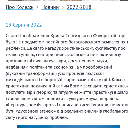
Про Коледж
Новини
2022-2018
19 Серпня 2022
Свято Преображення Христа Спасителя на Фаворській горі
було і є предметом постійного богословського осмислення 
рефлексії. Це свято нагадує християнському суспільству про
те, що сутність, сенс християнської аскези не в активному
противенстві виявам культури, досягненням науки,
надбанням політики та економіки, а у преображенні
(духовній трансформації) усіх процесів людської
життєдіяльності і в боротьбі з проявами гріха у світі. Кожен
християнин покликаний самим Богом захищати християнськ
постулати віри (теорію) та літургічне життя (практику) в діало
із зовнішнім світом політики і культури. Наука, творчість,
література, поезія, про які написано тисячі книжок, не можу
бути «духовною втечею» від реальних викликів глобальног
світу і його насущних проблем.