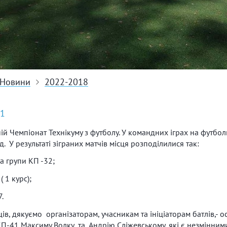
Новини
2022-2018
21
ій Чемпіонат Технікуму з футболу. У командних іграх на футбол
. У результаті зіграних матчів місця розподілилися так:
да групи КП -32;
( 1 курс);
а 7.
в, дякуємо організаторам, учасникам та ініціаторам батлів,- 
КП-41 Максиму Волку та Андрію Сліжевському, які є незмінни