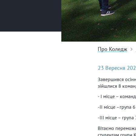
Про Коледж
23 Вересня 20
Завершився осінн
зійшлися 8 команд
- І місце – коман
-ІІ місце –група 6 
-ІІІ місце – груп
Вітаємо переможці
студентам групи 