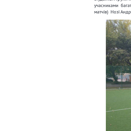
учасниками багать
матчів) Нозі Анд