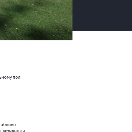
ьному полі
особливо
ми активними