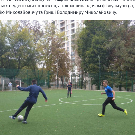
ох студентських проектів, а також викладачам фізкультури ( а, 
рію Миколайовичу та Гриші Володимиру Миколайовичу.