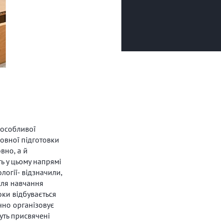
 особливої
зовної підготовки
вно, а й
ь у цьому напрямі
огії- відзначили,
ісля навчання
оки відбувається
чно організовує
уть присвячені