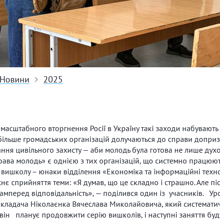
Новини
2025
сштабного вторгнення Росії в Україну такі заходи набувають
е більше громадських організацій долучаються до справи допри
ння цивільного захисту — аби молодь була готова не лише духо
рава молодь» є однією з тих організацій, що системно працюют
вишколу – юнаки відділення «Економіка та інформаційні технол
хнє сприйняття теми: «Я думав, що це складно і страшно. Але п
амперед відповідальність», — поділився один із учасників. Ур
кладача Ніколаєнка Вячеслава Миколайовича, який системати
 він планує продовжити серію вишколів, і наступні заняття буд